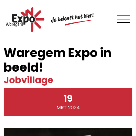
Waregem Expo in
beeld!
Jobvillage
19
MRT 2024