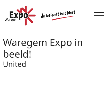
Waregem Expo in
beeld!
United
14 – 15
FEB 2015