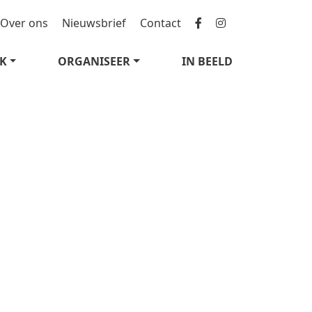
Over ons
Nieuwsbrief
Contact
K
ORGANISEER
IN BEELD
09 – 16
DEC 2007