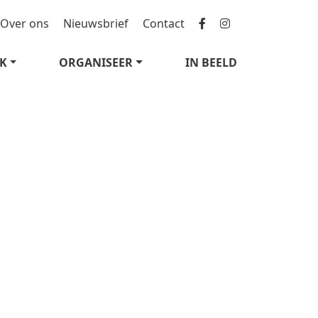
Over ons
Nieuwsbrief
Contact
K
ORGANISEER
IN BEELD
23
OKT 2018